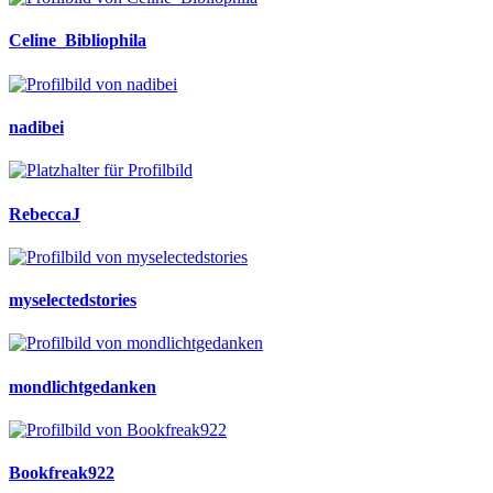
Celine_Bibliophila
nadibei
RebeccaJ
myselectedstories
mondlichtgedanken
Bookfreak922