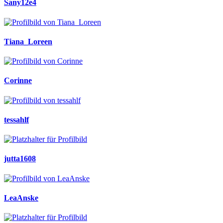
Sany12e4
Tiana_Loreen
Corinne
tessahlf
jutta1608
LeaAnske