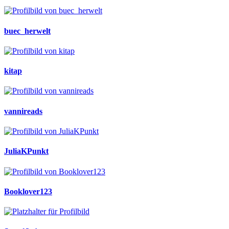
buec_herwelt
kitap
vannireads
JuliaKPunkt
Booklover123