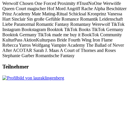
Werwolf
Chosen One
Forced Proximity
#TrustNoOne
Werwölfe
Queen
Court
magischer Hof
Mord
Angriff
Rache
Alpha
Beschützer
Prinz
Academy
Mate
Mating-Ritual
Schicksal
Kronprinz
Vanessa
Hart
Sinclair
Sin
große Gefühle
Romance
Romantik
Leidenschaft
Liebe
Paranormal
Romantic Fantasy
Romantasy
Werewolf
TikTok
Instagram
Bookstagram
Booktok
TikTok Books
TikTok Germany
Booktok Germany
TikTok made me buy it
BookTok Community
KulturPass
AktionKulturpass
Bride
Fourth Wing
Iron Flame
Rebecca Yarros
Wolfgang
Vampire Academy
The Ballad of Never
After
ACOTAR
Sarah J. Maas
A Court of Thornes and Roses
Stephanie Garber
Romantische Fantasy
Teilnehmer