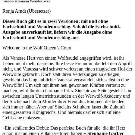
wunderschönem Wendecover
Ronja Arndt (Übersetzer)
Dieses Buch gibt es in zwei Versionen: mit und ohne
Farbschnitt und Wendeumschlag. Sobald die Farbschnitt-
Ausgabe ausverkauft ist, liefern wir die Ausgabe ohne
Farbschnitt und Wendeumschlag aus.
Welcome to the Wolf Queen’s Court
Als Vanessa Hart von einem Wolfsrudel angegriffen wird, ist ihr
Leben nicht mehr dasselbe: Ihre beste Freundin überlebt den Angriff
nicht, und Vanessa wird schwer verletzt an einen magischen Hof der
Werwölfe gebracht. Doch statt ihren Verletzungen zu erliegen,
geschieht das Unglaubliche: Vanessa verwandelt sich selbst in eine
Werwölfin! Um sich mit ihren neu gewonnen Kräften vertraut zu
machen, wird ihr der charmante Prinz Sinclair zur Seite gestellt. Und
zwischen langen Unterrichtsstunden an der Werwolf-Academy und
der Suche nach dem Mörder ihrer Freundin, kommen die beiden
sich immer näher. Aber auf Sinclairs Schultern lastet die Zukunft
eines gesamten Königreichs. Und niemals darf er sich auf eine
Gebissene einlassen ...
»Ein schillerndes Debüt: Das perfekte Buch für alle, die ihr Herz
schon mal an einen Villain verloren haben!«
Stephanie Garber