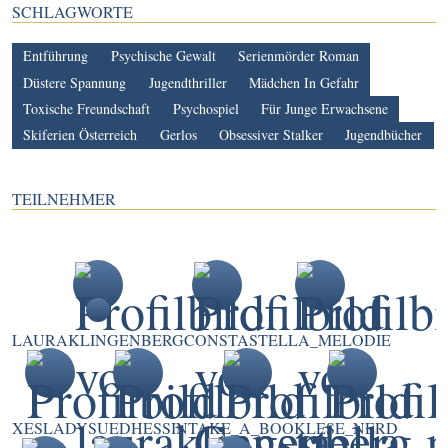
SCHLAGWORTE
Entführung
Psychische Gewalt
Serienmörder Roman
Düstere Spannung
Jugendthriller
Mädchen In Gefahr
Toxische Freundschaft
Psychospiel
Für Junge Erwachsene
Skiferien Österreich
Gerlos
Obsessiver Stalker
Jugendbücher
TEILNEHMER
LAURAKLINGENBERG
CONSTA
STELLA_MELODIE
XESLADY
SUEDHESSIN
TAKE_A_BOOK
LESE_NERD