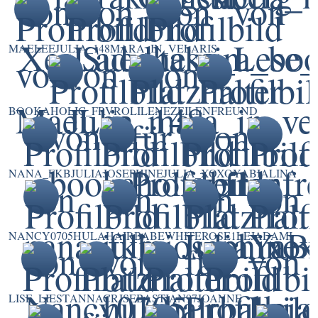
MAELEE
JULIA_148
MARA_IN_VELARIS
BOOKAHOLIC_FRVR
OLILENE
ZEILENFREUND
NANA_FKB
JULIAJOSEPHINE
JULIA_XOXO
YABIALINA
NANCY0705
HULAHAIRBABE
WHITEROSE1
LEJADAMI
LISE_LIEST
ANNACRJ
SEBASTIAN97
JOANNE