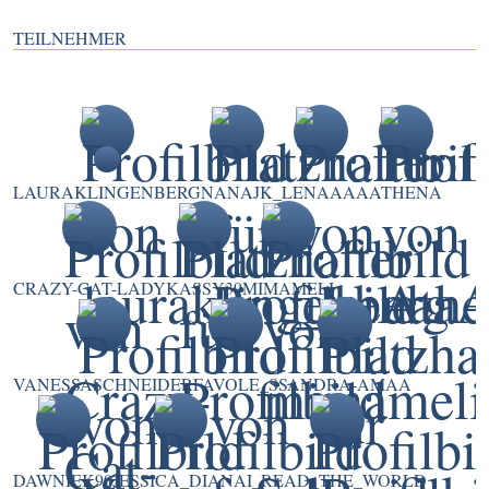
TEILNEHMER
LAURAKLINGENBERG
NANAJK
_LENAAAA
ATHENA
CRAZY-CAT-LADY
KASSY39
MIMAMELI
VANESSASCHNEIDER
FAVOLE_S
SANDRA-AMAA
DAWNIEK90
JESSICA_DIANA
I_READ_THE_WORLD