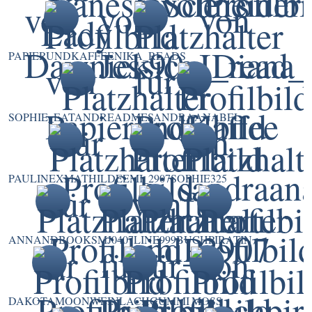
PAPIERUNDKAFFEE
NIKA_READS
SOPHIE_EATANDREADME
SANDRAANABEL
PAULINEXMATHILDE
EMI_2907
SOPHIE325
ANNANDBOOKS
MJ0407
LINE999
BUCHPIRATIN
DAKOTAMOON
WEINLACHGUMMI
MOSS