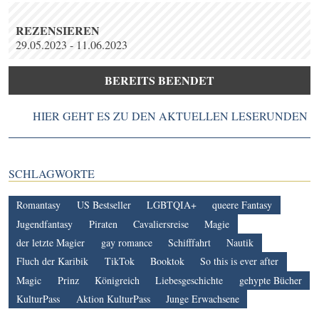
REZENSIEREN
29.05.2023 - 11.06.2023
BEREITS BEENDET
HIER GEHT ES ZU DEN AKTUELLEN LESERUNDEN
SCHLAGWORTE
Romantasy
US Bestseller
LGBTQIA+
queere Fantasy
Jugendfantasy
Piraten
Cavaliersreise
Magie
der letzte Magier
gay romance
Schifffahrt
Nautik
Fluch der Karibik
TikTok
Booktok
So this is ever after
Magic
Prinz
Königreich
Liebesgeschichte
gehypte Bücher
KulturPass
Aktion KulturPass
Junge Erwachsene