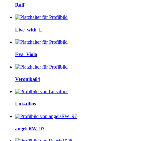
Ralf
Live_with_L
Eva_Viola
Veronika84
LuisaIlios
angelsRW_97