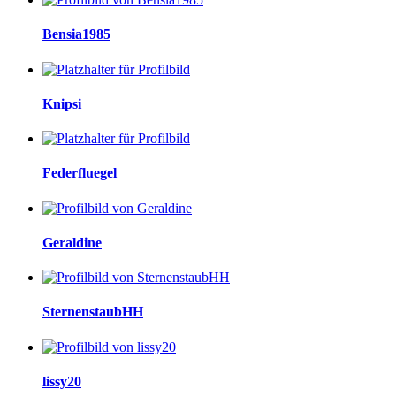
Bensia1985
Knipsi
Federfluegel
Geraldine
SternenstaubHH
lissy20