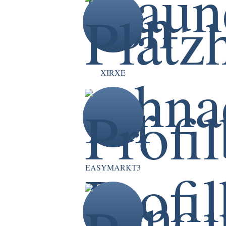
XIRXE
EASYMARKT3