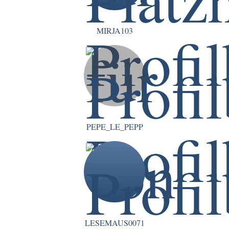
MIRJA103
PEPE_LE_PEPP
LESEMAUS0071