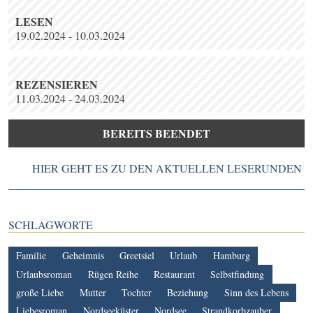
LESEN
19.02.2024 - 10.03.2024
REZENSIEREN
11.03.2024 - 24.03.2024
BEREITS BEENDET
HIER GEHT ES ZU DEN AKTUELLEN LESERUNDEN
SCHLAGWORTE
Familie
Geheimnis
Greetsiel
Urlaub
Hamburg
Urlaubsroman
Rügen Reihe
Restaurant
Selbstfindung
große Liebe
Mutter
Tochter
Beziehung
Sinn des Lebens
Liebesroman
Nordseeküster
Nordsee
Strandkorbzauber