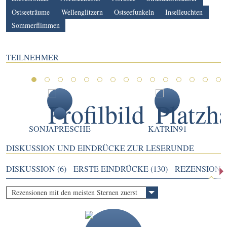
Ostseeträume
Wellenglitzern
Ostseefunkeln
Inselleuchten
Sommerflimmen
TEILNEHMER
1
2
3
4
5
6
7
8
9
10
11
12
13
14
1
SONJAPRESCHE
KATRIN91
DISKUSSION UND EINDRÜCKE ZUR LESERUNDE
DISKUSSION (6)
ERSTE EINDRÜCKE (130)
REZENSIONEN
Rezensionen mit den meisten Sternen zuerst