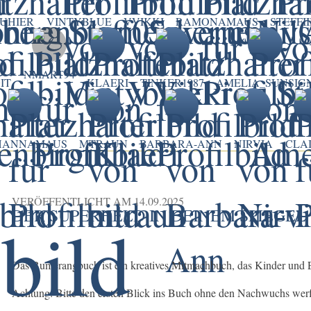
UHIER
VINTYBLUE
VVIKKI
RAMONAMAUS
STEFFII
NMART94
IT
KLAERI
TINKER1987
AMELIA_SUNSIG
HANNAMAUS
MTRAUN
BARBARA-ANN
NIRVIA
CLA
VERÖFFENTLICHT AM
14.09.2025
DER SUPERHELD IN DEINEM SPIEGEL
Das Bumerangbuch ist ein kreatives Mitmachbuch, das Kinder und E
Achtung: Bitte den ersten Blick ins Buch ohne den Nachwuchs werf