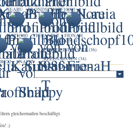
I
NEARU
BLONDSCHOPF10000
N
KATI1980
STEFANIE-T
FIONAH
DISKUSSION (4)
ERSTE EINDRÜCKE (36)
REZENSIONEN (34)
IRE22
SNAPPY
ltern gleichermaßen beschäftigt.
en! ;)