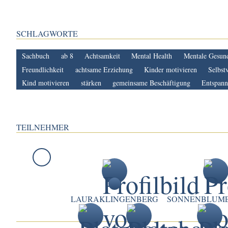
SCHLAGWORTE
Sachbuch
ab 8
Achtsamkeit
Mental Health
Mentale Gesund
Freundlichkeit
achtsame Erziehung
Kinder motivieren
Selbst
Kind motivieren
stärken
gemeinsame Beschäftigung
Entspann
TEILNEHMER
LAURAKLINGENBERG
SONNENBLUM