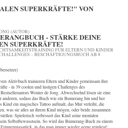
ALEN SUPERKRÄFTE!" VON
ONG (AUTOR)
ERANGBUCH - STÄRKE DEINE
EN SUPERKRÄFTE!
CHTSAMKEITSTRAINING FÜR ELTERN UND KINDER
E CHALLENGES – BESCHÄFTIGUNGSBUCH AB 8
bersetzer)
iven Aktivbuch trainieren Eltern und Kinder gemeinsam ihre
äfte - in 39 coolen und lustigen Challenges des
 Bestsellerautors Wouter de Jong. Abwechselnd lösen sie eine
r anderen, sodass das Buch wie ein Bumerang hin und her
as Kind ein magisches Tattoo aufmalt, das Mut verleiht, die
ben, was sie alles an ihrem Kind mögen, oder beide zusammen
rstellen: Spielerisch verbessert das Kind seine mentalen
 sein Selbstbewusstsein. So wird das Bumerang-Buch zu einem
Erinnerungsstück, in das man immer wieder gerne reinliest!