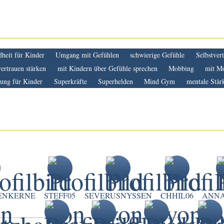
heit für Kinder
Umgang mit Gefühlen
schwierige Gefühle
Selbstver
vertrauen stärken
mit Kindern über Gefühle sprechen
Mobbing
mit M
ung für Kinder
Superkräfte
Superhelden
Mind Gym
mentale Stärk
ENKERNE
STEFF05
SEVERUSNYSSEN
CHHIL06
ANN