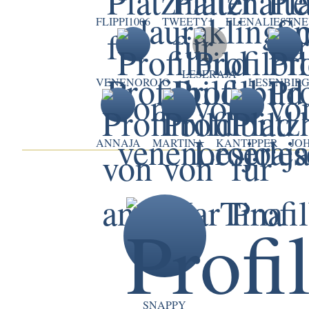
FLIPPI1006
TWEETY1
ELENALIESTNE
LESERAJA
VENENOROJO
LESENBIRG
ANNAJA
MARTINA
KANTIPPER
JO
SNAPPY