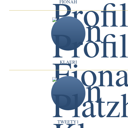
FIONAH
KLAERI
TWEETY1