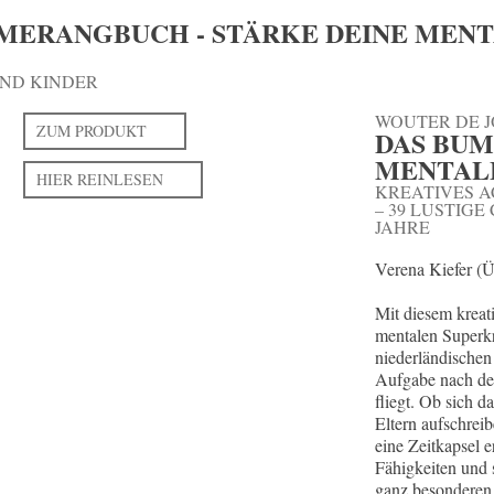
UMERANGBUCH - STÄRKE DEINE MENT
UND KINDER
WOUTER DE J
ZUM PRODUKT
DAS BUM
MENTAL
HIER REINLESEN
KREATIVES A
– 39 LUSTIG
JAHRE
Verena Kiefer (Ü
Mit diesem kreat
mentalen Superkr
niederländischen
Aufgabe nach de
fliegt. Ob sich d
Eltern aufschrei
eine Zeitkapsel e
Fähigkeiten und
ganz besonderen 