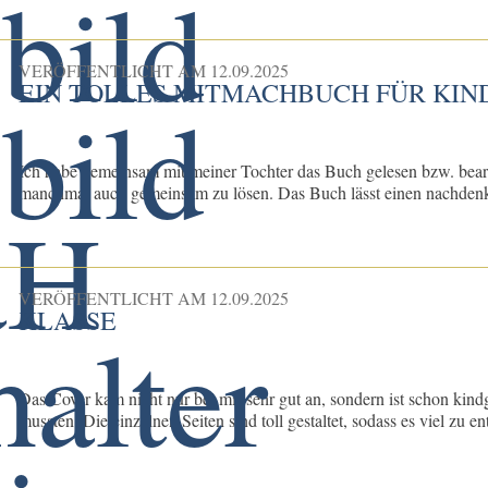
VERÖFFENTLICHT AM
12.09.2025
EIN TOLLES MITMACHBUCH FÜR KI
Ich habe gemeinsam mit meiner Tochter das Buch gelesen bzw. bearb
manchmal auch gemeinsam zu lösen. Das Buch lässt einen nachdenke
VERÖFFENTLICHT AM
12.09.2025
KLASSE
Das Cover kam nicht nur bei mir sehr gut an, sondern ist schon kind
mussten. Die einzelnen Seiten sind toll gestaltet, sodass es viel zu en