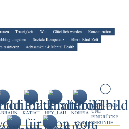
trauen
Traurigkeit
Wut
Glücklich werden
Konzentration
obbing umgehen
Soziale Kompetenz
Eltern-Kind-Zeit
e trainieren
Achtsamkeit & Mental Health
DISKUSSION
UND
ABRAUN
KATJAT
HEY_LAU
NOREIA
EINDRÜCKE
ZUR LESERUNDE