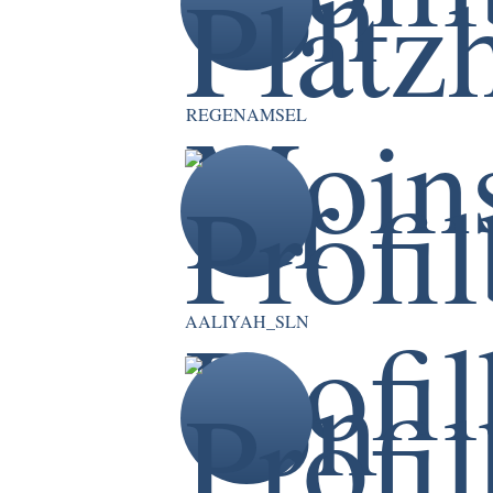
REGENAMSEL
AALIYAH_SLN