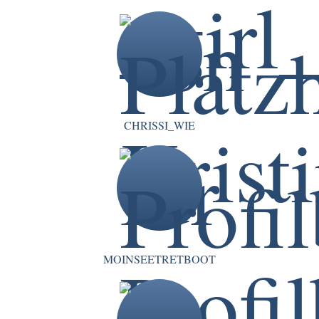
CHRISSI_WIE
MOINSEETRETBOOT