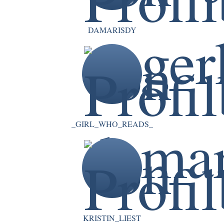
DAMARISDY
_GIRL_WHO_READS_
KRISTIN_LIEST