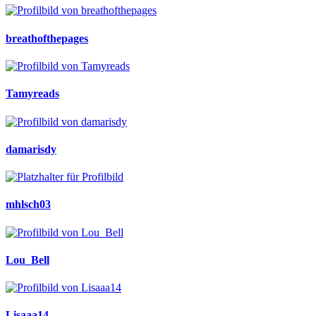
breathofthepages
Tamyreads
damarisdy
mhlsch03
Lou_Bell
Lisaaa14