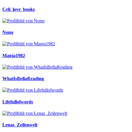
Celi_love_books
Nono
Manja1982
WhatIsBellaReading
Lifefullofwords
Lenas_Zeilenwelt