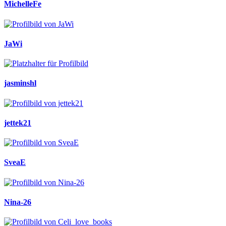
MichelleFe
JaWi
jasminshl
jettek21
SveaE
Nina-26