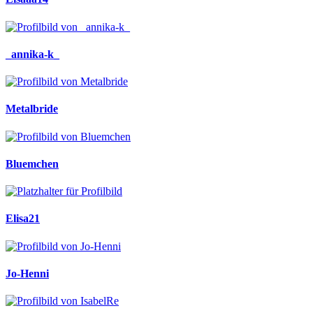
_annika-k_
Metalbride
Bluemchen
Elisa21
Jo-Henni