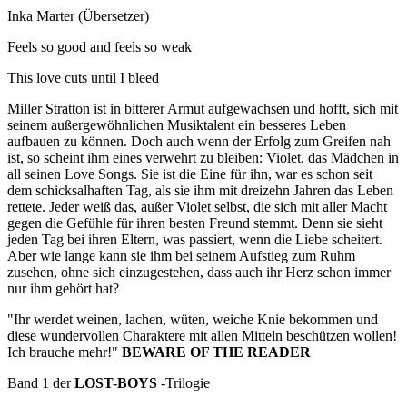
Inka Marter (Übersetzer)
Feels so good and feels so weak
This love cuts until I bleed
Miller Stratton ist in bitterer Armut aufgewachsen und hofft, sich mit
seinem außergewöhnlichen Musiktalent ein besseres Leben
aufbauen zu können. Doch auch wenn der Erfolg zum Greifen nah
ist, so scheint ihm eines verwehrt zu bleiben: Violet, das Mädchen in
all seinen Love Songs. Sie ist die Eine für ihn, war es schon seit
dem schicksalhaften Tag, als sie ihm mit dreizehn Jahren das Leben
rettete. Jeder weiß das, außer Violet selbst, die sich mit aller Macht
gegen die Gefühle für ihren besten Freund stemmt. Denn sie sieht
jeden Tag bei ihren Eltern, was passiert, wenn die Liebe scheitert.
Aber wie lange kann sie ihm bei seinem Aufstieg zum Ruhm
zusehen, ohne sich einzugestehen, dass auch ihr Herz schon immer
nur ihm gehört hat?
"Ihr werdet weinen, lachen, wüten, weiche Knie bekommen und
diese wundervollen Charaktere mit allen Mitteln beschützen wollen!
Ich brauche mehr!"
BEWARE OF THE READER
Band 1 der
LOST-BOYS
-Trilogie