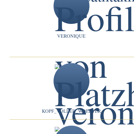
VERONIQUE
KOPF_VOLLER_WOERTER