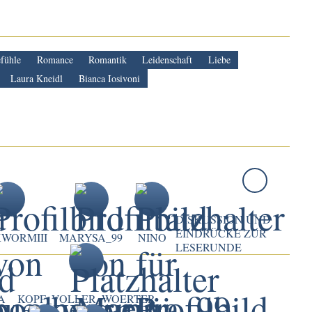
fühle
Romance
Romantik
Leidenschaft
Liebe
Laura Kneidl
Bianca Iosivoni
DISKUSSION UND
EINDRÜCKE ZUR
WORMIII
MARYSA_99
NINO
LESERUNDE
A
KOPF_VOLLER_WOERTER