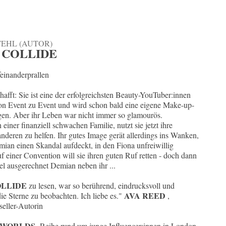
EHL (AUTOR)
 COLLIDE
einanderprallen
hafft: Sie ist eine der erfolgreichsten Beauty-YouTuber:innen
von Event zu Event und wird schon bald eine eigene Make-up-
gen. Aber ihr Leben war nicht immer so glamourös.
iner finanziell schwachen Familie, nutzt sie jetzt ihre
nderen zu helfen. Ihr gutes Image gerät allerdings ins Wanken,
ian einen Skandal aufdeckt, in den Fiona unfreiwillig
uf einer Convention will sie ihren guten Ruf retten - doch dann
nel ausgerechnet Demian neben ihr ...
LLIDE
zu lesen, war so berührend, eindrucksvoll und
AVA REED
ie Sterne zu beobachten. Ich liebe es."
,
seller-Autorin
WORLDS
-Reihe rund um junge Influencer:innen in London