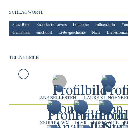
SCHLAGWORTE
Slow Burn
Enemies to Lovers
Influencer
Influencerin
You
dramatisch
emotional
Liebesgeschichte
Nähe
Liebesroman
TEILNEHMER
ANABELLESTEHL
LAURAKLINGENBE
XSOPHIA-WX
LLYR
ROSECARIE
B