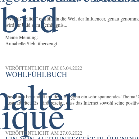
“Worlds collide” entführt in die Welt der Influencer, genau genomme
wird ihr bald zum Verhängnis...
Meine Meinung:
Annabelle Stehl überzeugt ...
VERÖFFENTLICHT AM
03.04.2022
WOHLFÜHLBUCH
Das Buch behandelt mit dem Bloggen ein sehr spannendes Thema! S
ausgearbeitet. Es wird gezeigt, dass das Internet sowohl seine positive
VERÖFFENTLICHT AM
27.03.2022
EIN VON AUTHENTIZITÄT BLÜHENDES