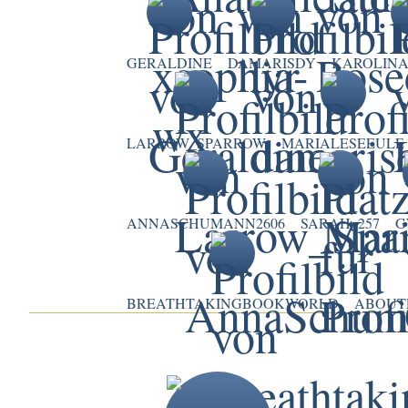
GERALDINE
DAMARISDY
KAROLIN
LARROW_SPARROW
MARIALESEEULE
ANNASCHUMANN2606
SARAH_257
G
BREATHTAKINGBOOKWORLD
ABOUT