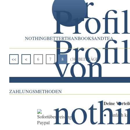
NOTHINGBETTERTHANBOOKSANDTEA
<<
<
6
7
8
(38) BEITRÄGE
ZAHLUNGSMETHODEN
Deine Vortei
Einfach ka