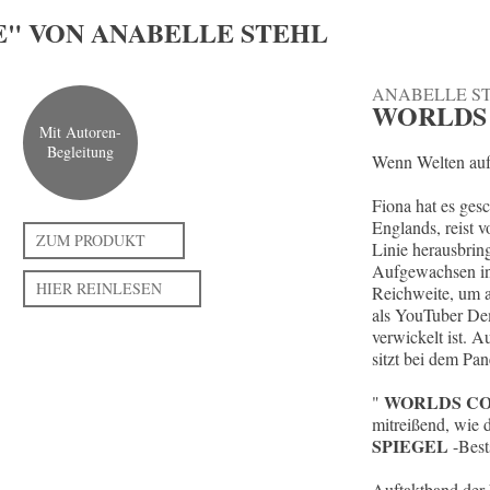
E" VON ANABELLE STEHL
ANABELLE ST
WORLDS
Mit Autoren-
Begleitung
Wenn Welten auf
Fiona hat es gesc
Englands, reist 
ZUM PRODUKT
Linie herausbrin
Aufgewachsen in e
HIER REINLESEN
Reichweite, um a
als YouTuber Dem
verwickelt ist. A
sitzt bei dem Pa
WORLDS CO
"
mitreißend, wie d
SPIEGEL
-Best
Auftaktband der