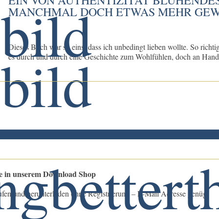
MANCHMAL DOCH ETWAS MEHR GE
Dieses Buch war so eins, dass ich unbedingt lieben wollte. So richtig
es durch und durch eine Geschichte zum Wohlfühlen, doch an Handl
le in unserem Download Shop
ufen und herunterladen ohne Registrierung – E-Mail Adresse genügt