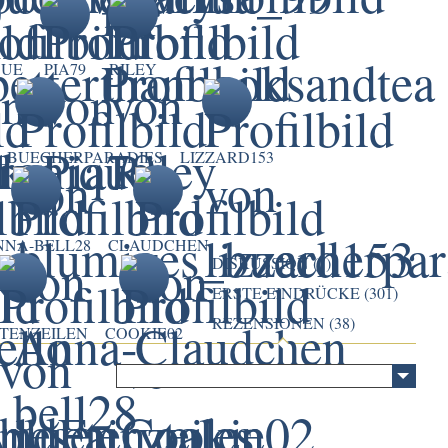
QUE
PIA79
RILEY
_BUECHERPARADIES
LIZZARD153
NNA-BELL28
CLAUDCHEN
DISKUSSION (7)
ERSTE EINDRÜCKE (301)
REZENSIONEN (38)
TENZEILEN
COOKIE02