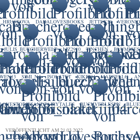
A_HRUSKOVA
DADALOVESBOOKS
JETTEK21
VERONI
JULIS_BUECHERWELT
LIZ2910
TINCHEN
BLUMIGES
WEN13
SIMI_NA
ISOLATET
KIKIII04
MARCELLO
A
LOVESTORIESANDFAIRYTALES
BUCHVERLESEN
BLUE
VERÖFFENTLICHT AM
21.03.2022
LIEBENSWERT