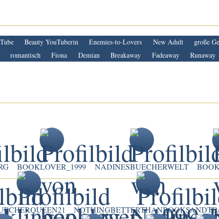
Tube
Beauty YouTuberin
Enemies-to-Lovers
New Adult
große Ge
romantisch
Fiona
Demian
Breakaway
Fadeaway
Runaway
RG
BOOKLOVER_1999
NADINESBUECHERWELT
BOOK
UECHERQUEEN21
NOTHINGBETTERTHANBOOKSANDTE