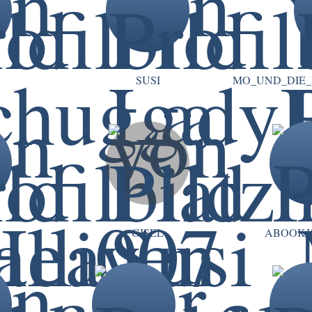
SUSI
MO_UND_DIE
O
GISEL
ABOOKJ