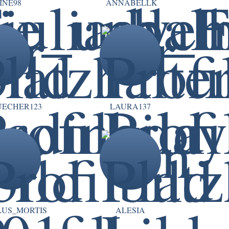
INE98
ANNABELLK
ECHER123
LAURA137
US_MORTIS
ALESIA