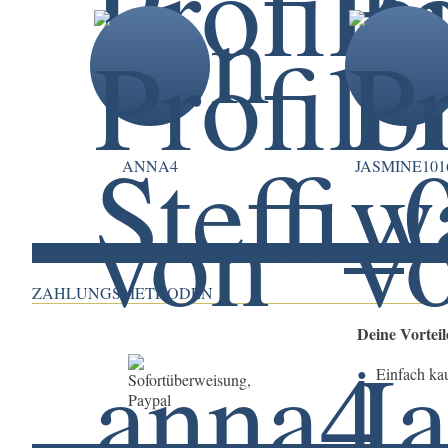
ANNA4
JASMINE101
ZAHLUNGSMETHODEN
Deine Vortei
Einfach ka