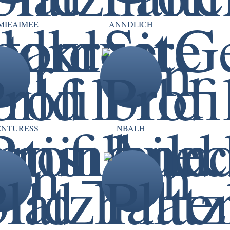
MIEAIMEE
ANNDLICH
ENTURESS_
NBALH