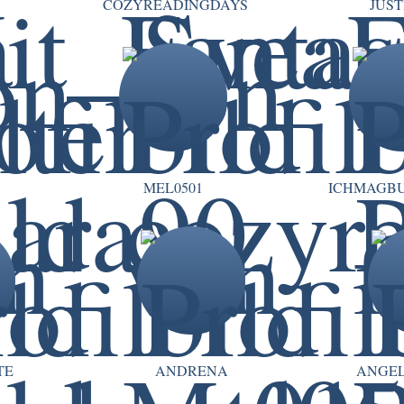
COZYREADINGDAYS
JUST
MEL0501
ICHMAGBU
TE
ANDRENA
ANGEL