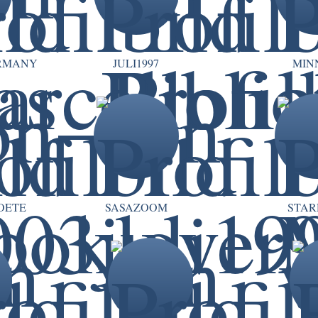
RMANY
JULI1997
MIN
OETE
SASAZOOM
STAR