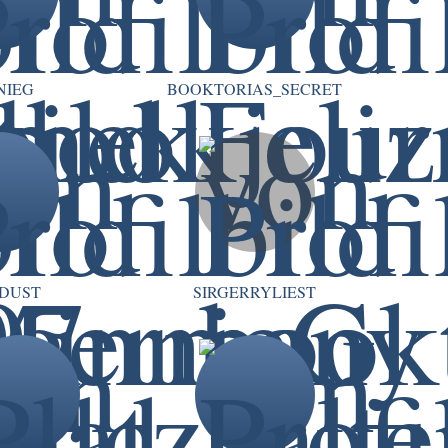
NIEG
BOOKTORIAS_SECRET
DUST
SIRGERRYLIEST