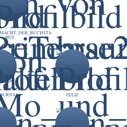
_MACHT_DER_BUCHSTA
BEN
OURNAL
FELIZ