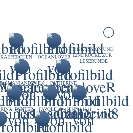
DISKUSSION UND
EINDRÜCKE ZUR
KAEFERCHEN
OCEANLOVER
LESERUNDE
TASMANIANDEVIL8
CATHERINE
ORINA_WINTER
FAVOLE_S
JENNA1311