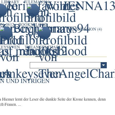
_LIBRARY
JULEMAUS94
IN_0612
BOOKSBLOOD
DISKUSSION (4)
KEYSEVEN
THEANGELCHARLY
EN UND INTRIGEN
iemer lernt der Leser die dunkle Seite der Krone kennen, denn
ll-Frauen. ...