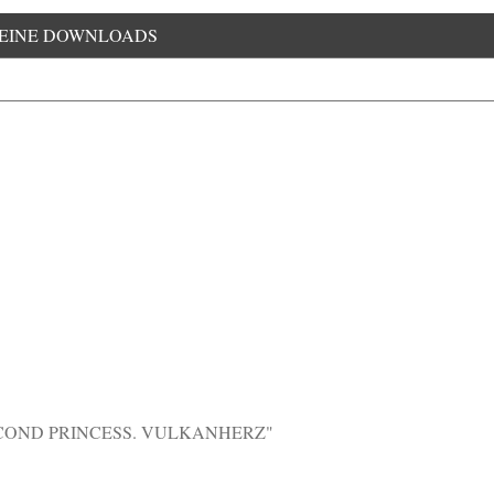
EINE DOWNLOADS
MMUNITY FÜR ALLE, 
BÜCHER LIEBEN
COND PRINCESS. VULKANHERZ"