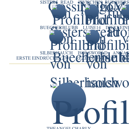
SISTERS_READ
ZWISCHEN_BUECHER
BUECHERBLUBB
LUISE14
DIEKLEIN
SILBERHAUCH
ISOLSWORLD
ANNAS
ERSTE EINDRÜCKE (270)
REZENSIONEN (37)
THEANGELCHARLY