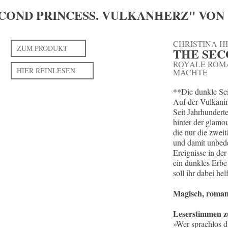
COND PRINCESS. VULKANHERZ" VON
CHRISTINA H
ZUM PRODUKT
THE SEC
ROYALE ROMA
HIER REINLESEN
MÄCHTE
**Die dunkle Se
Auf der Vulkanin
Seit Jahrhundert
hinter der glamo
die nur die zwei
und damit unbede
Ereignisse in de
ein dunkles Erbe
soll ihr dabei he
Magisch, romant
Leserstimmen 
»Wer sprachlos d