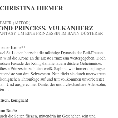
 CHRISTINA HIEMER
IEMER (AUTOR)
OND PRINCESS. VULKANHERZ
NTASY UM EINE PRINZESSIN IM BANN DÜSTERER
ite der Krone**
sel St. Lucien herrscht die mächtige Dynastie der Bell-Frauen.
en wird die Krone an die älteste Prinzessin weitergegeben. Doch
urösen Fassade der Königsfamilie lauern düstere Geheimnisse,
tälteste Prinzessin zu hüten weiß. Saphina war immer die jüngste
utendste von drei Schwestern. Nun rückt sie durch unerwartete
r königlichen Thronfolge auf und tritt vollkommen unvorbereitet
 an. Und ausgerechnet Dante, der undurchschaubare Adelssohn,
lfen …
isch, königlich!
zum Buch:
urch die Seiten fliegen, mittendrin im Geschehen sein und