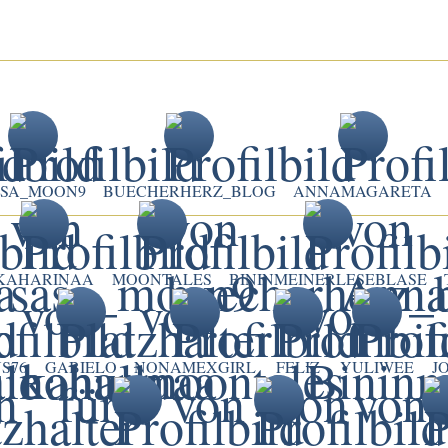
ASA_MOON9
BUECHERHERZ_BLOG
ANNAMAGARETA
KAHARINAA
MOONTALES
BININMEINERLESEBLASE
S76
GABIELO
NONAMEXGIRL
FELIZ
YULIWEE
J