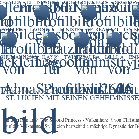
REGALEN
ELLISBOOKS
VONBUCHZUBUCH
SECRECY
EWOELFIN
LAGOONA
MINISTRY_OF_READING
JAS_M
CHUMANN2606
ILAY99
TWISTEDAURA
LILLI_A
EM
VERÖFFENTLICHT AM
11.04.2021
ST. LUCIEN MIT SEINEN GEHEIMNISS
In dem Roman 》The Second Princess - Vulkanherz《 von Christina H
auf der Vulkaninsel St. Lucien herrscht die mächtige Dynastie der Be