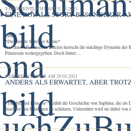
VERÖFFENTLICHT AM
31.03.2021
EINE ROYALE STORY BESONDERER A
Inhalt:
*Die dunkle Seite der Krone*
Auf der Vulkaninsel St. Lucien herrscht die mächtige Dynastie der B
Prinzessin weitergegeben. Doch hinter ...
VERÖFFENTLICHT AM
29.03.2021
ANDERS ALS ERWARTET, ABER TROT
"The Second Princess" erzählt die Geschichte von Saphina, die als
Insel vor den Dämonen zu schützen. Unterstützt wird sie dabei von d