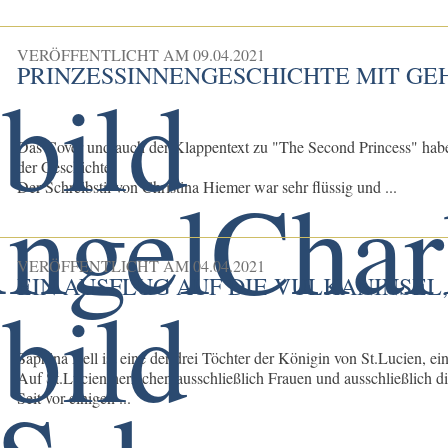
VERÖFFENTLICHT AM
09.04.2021
PRINZESSINNENGESCHICHTE MIT GE
Das Cover und auch der Klappentext zu "The Second Princess" hab
der Geschichte.
Der Schreibstil von Christina Hiemer war sehr flüssig und ...
VERÖFFENTLICHT AM
04.04.2021
EIN AUSFLUG AUF DIE VULKANINSEL
Saphina Bell ist eine der drei Töchter der Königin von St.Lucien, ein
Auf St.Lucien herrschen ausschließlich Frauen und ausschließlich di
Seit vor einigen ...